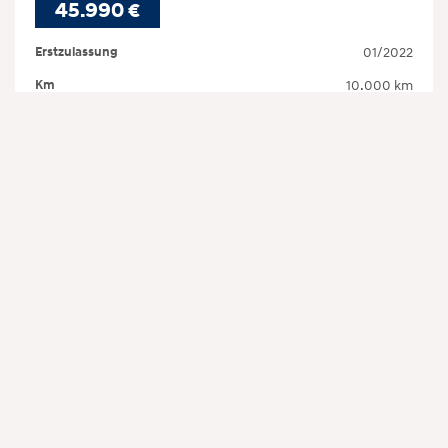
45.990 €
Erstzulassung
01/2022
Km
10.000 km
Leistung
160 kW (218 PS)
Typ
Elektro
Getriebe
Automatik
Zustand
Gebraucht
Farbe
Weiß
/var/www/hyundai.darmas.de/public_html/wp-
content/plugins/darmas-
carmarket/templates/card.php on line
165
https://darmas.de/fahrzeugmarkt/details/"
class="darmas-btn darmas-btn-primary"
target="_blank">Details →