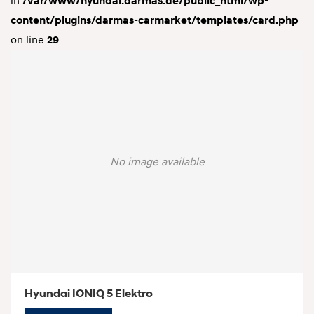
in
/var/www/hyundai.darmas.de/public_html/wp-
content/plugins/darmas-carmarket/templates/card.php
on line
29
No image available
Hyundai IONIQ 5 Elektro