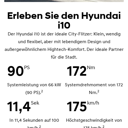
Erleben Sie den Hyundai
i10
Der Hyundai i10 ist der ideale City-Flitzer: Klein, wendig
und flexibel, aber mit lebendigem Design und
außergewöhnlichem Hightech-Komfort. Der ideale Partner
für die Stadt.
90
172
PS
Nm
Systemleistung von 66 kW
Systemdrehmoment von 172
2
2
(90 PS).
Nm.
11,4
175
Sek
km/h
In 11,4 Sekunden auf 100
Höchstgeschwindigkeit von
2
2
km/h.
175 km/h.